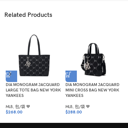
Related Products
DIA MONOGRAM JACQUARD
DIA MONOGRAM JACQUARD
LARGE TOTE BAG NEW YORK
MINI CROSS BAG NEW YORK
YANKEES
YANKEES
M
MLB
,
包/袋 💙
MLB
,
包/袋 💙
$
268.00
$
288.00
M
$