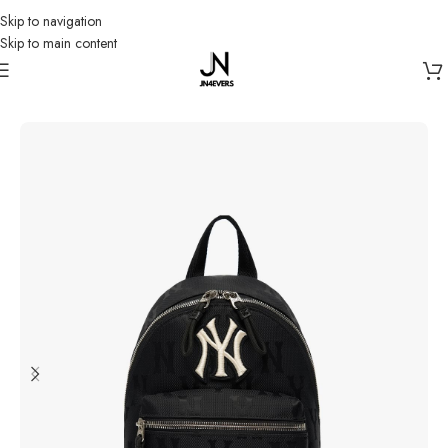
Skip to navigation
Skip to main content
首頁
/
MLB
/
包/袋 💙