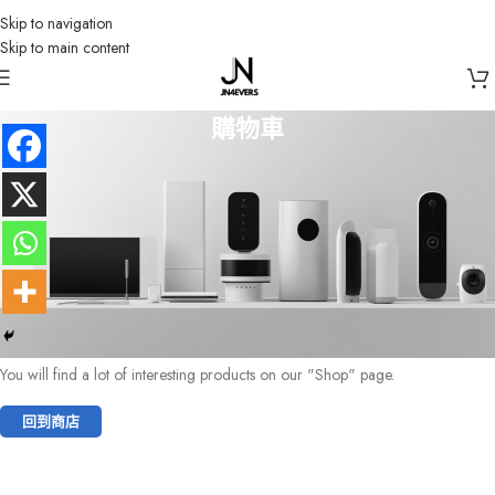
Skip to navigation
Skip to main content
購物車
您的購物車裡還沒有任何商品。
Before proceed to checkout you must add some products to your shopping
cart.
You will find a lot of interesting products on our "Shop" page.
回到商店