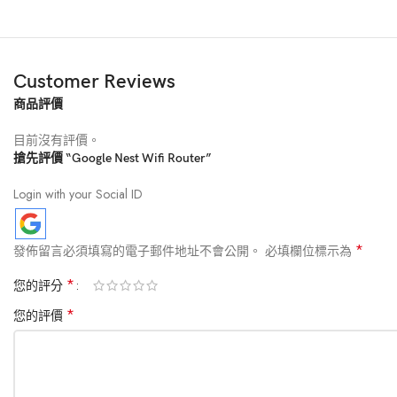
時尚生活
4
Customer Reviews
數碼娛樂
3
商品評價
目前沒有評價。
搶先評價 “Google Nest Wifi Router”
帽子
1
Login with your Social ID
*
發佈留言必須填寫的電子郵件地址不會公開。
必填欄位標示為
寵物產品
1
*
您的評分
*
您的評價
家庭電器
12