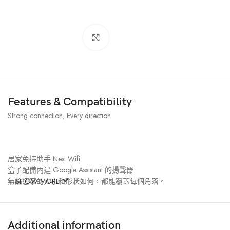
水晶
點擊放大
7
母嬰產品
6
Features & Compatibility
Strong connection, Every direction
模型figure
居家免持助手 Nest Wifi
盒子配備內建 Google Assistant 的揚聲器
智能家電
無論您家的大小和形狀如何，都能覆蓋每個角落。
SHOW MORE
7
Additional information