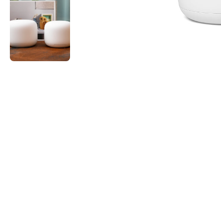
🐻帽類
8
電子用品
22
精緻生活
1
潮流裝扮
10