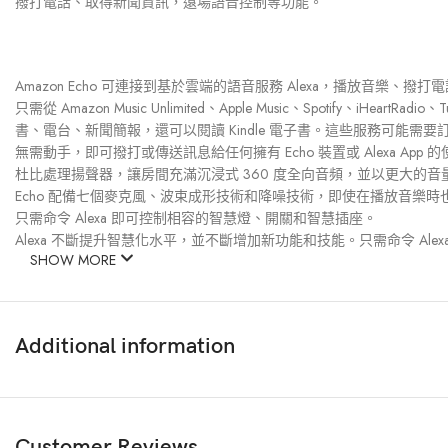
撥打電話、取得新聞資訊，遠場語音控制等功能。
水晶
7
Amazon Echo 可連接到基於雲端的語音服務 Alexa，播放
只需從 Amazon Music Unlimited、Apple Music、Spotify
書、電台、新聞簡報，還可以閱讀 Kindle 電子書。這些服務可能
無需動手，即可撥打或傳送訊息給任何擁有 Echo 裝置或 Alexa Ap
母嬰產品
6
杜比處理揚聲器，讓房間充滿沉浸式 360 度全向音頻，並以更大的
Echo 配備七個麥克風、波束成形技術和降噪技術，即使在播放音樂
只需命令 Alexa 即可控制相容的智慧燈、開關和智慧插座。
Alexa 不斷提升智慧化水平，並不斷增加新功能和技能。只需命令 Ale
模型figure
SHOW MORE
Additional information
智能家電
7
Customer Reviews