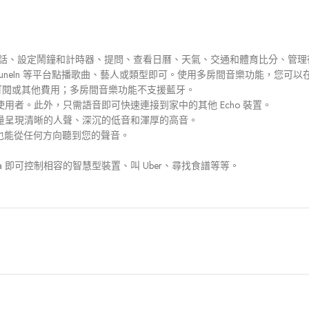
音樂、撥打電話、設定鬧鐘和計時器、提問、查看日曆、天氣、交通和體育比分
、iHeartRadio、TuneIn 等平台點播歌曲、藝人或類型即可。使用多房間音樂功能，您
需要訂閱或其他費用；多房間音樂功能不支援藍牙。
p 的使用者。此外，只需語音即可快速連接到家中的其他 Echo 裝置。
音量呈現清晰的人聲、深沉的低音和渾厚的高音。
時也能從任何方向聽到您的聲音。
xa 即可控制相容的智慧型裝置、叫 Uber、尋找食譜等等。
5