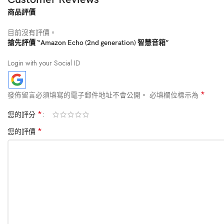
時尚生活
4
商品評價
目前沒有評價。
搶先評價 “Amazon Echo (2nd generation) 智慧音箱”
數碼娛樂
3
Login with your Social ID
*
帽子
發佈留言必須填寫的電子郵件地址不會公開。
必填欄位標示為
1
*
您的評分
*
您的評價
寵物產品
1
家庭電器
12