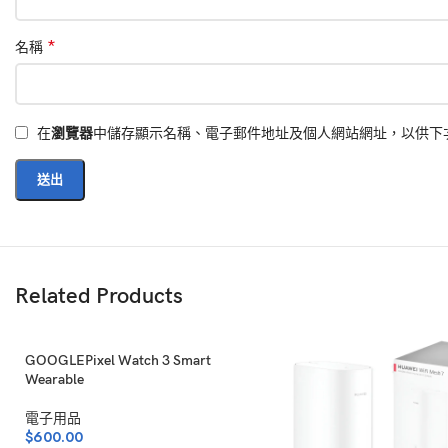
家居用品
10
*
名稱
包/袋 💙
22
在
瀏覽器
中儲存顯示名稱、電子郵件地址及個人網站網址，以供下
兒童用品
3
Related Products
MLB
30
GOOGLEPixel Watch 3 Smart
Wearable
電子用品
$
600.00