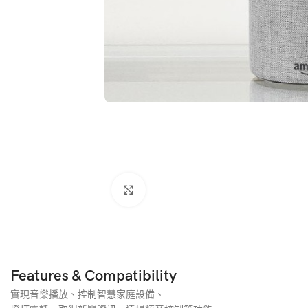
🐻帽類
8
電子用品
22
點擊放大
精緻生活
1
Features & Compatibility
潮流裝扮
實現音樂播放、控制智慧家庭設備、
10